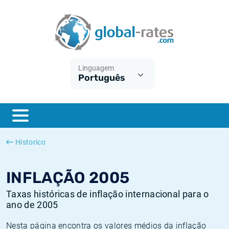
Euribor
O que é a inflação do IPC?
Taxas Euribor históricas
Calculadora de inflação
Term SOFR
O que é a inflação do IHPC?
Taxas ESTER históricas
Linguagem
Português
Bancos centrais
Inflação Brasil
Taxas SOFR históricas
ESTER
Inflação Estados Unidos
Taxas SONIA históricas
SONIA
Inflação Europa
Taxas TONAR históricas
Historico
SOFR
Inflação Portugal
Taxas de inflação históricas
INFLAÇÃO 2005
Taxas históricas de inflação internacional para o
ano de 2005
Nesta página encontra os valores médios da inflação