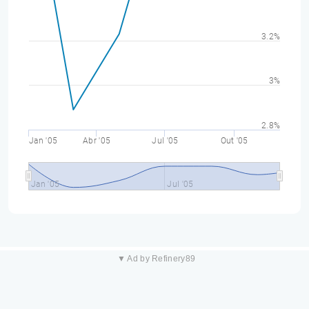
3.2%
3%
2.8%
Jan '05
Abr '05
Jul '05
Out '05
Jan '05
Jul '05
▼ Ad by Refinery89