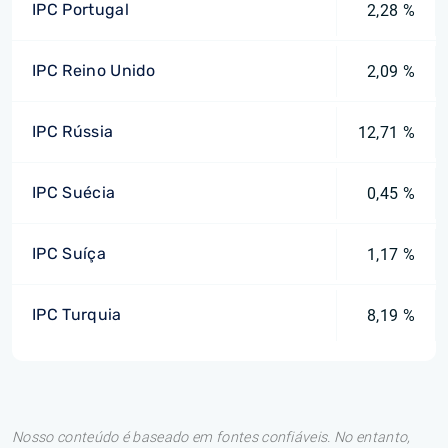
IPC Portugal
2,28 %
IPC Reino Unido
2,09 %
IPC Rússia
12,71 %
IPC Suécia
0,45 %
IPC Suíça
1,17 %
IPC Turquia
8,19 %
Nosso conteúdo é baseado em fontes confiáveis. No entanto,