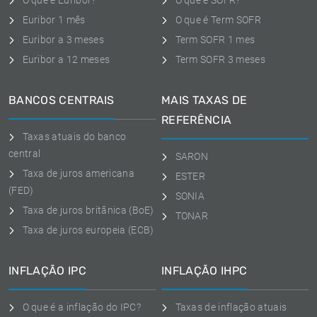
O que é Euribor?
O que é SOFR?
Euribor 1 mês
O que é Term SOFR
Euribor a 3 meses
Term SOFR 1 mes
Euribor a 12 meses
Term SOFR 3 meses
BANCOS CENTRAIS
MAIS TAXAS DE
REFERÊNCIA
Taxas atuais do banco
central
SARON
Taxa de juros americana
ESTER
(FED)
SONIA
Taxa de juros britânica (BoE)
TONAR
Taxa de juros europeia (ECB)
INFLAÇÃO IPC
INFLAÇÃO IHPC
O que é a inflação do IPC?
Taxas de inflação atuais