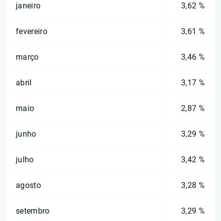
janeiro
3,62 %
fevereiro
3,61 %
março
3,46 %
abril
3,17 %
maio
2,87 %
junho
3,29 %
julho
3,42 %
agosto
3,28 %
setembro
3,29 %