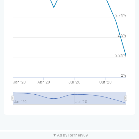
2.75%
2.5%
2.25%
2%
Jan '20
Abr '20
Jul '20
Out '20
Jan '20
Jul '20
▼ Ad by Refinery89