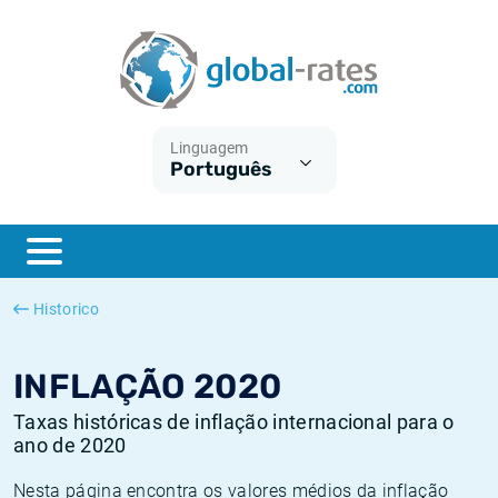
Euribor
O que é a inflação do IPC?
Taxas Euribor históricas
Calculadora de inflação
Term SOFR
O que é a inflação do IHPC?
Taxas ESTER históricas
Linguagem
Português
Bancos centrais
Inflação Brasil
Taxas SOFR históricas
ESTER
Inflação Estados Unidos
Taxas SONIA históricas
SONIA
Inflação Europa
Taxas TONAR históricas
Historico
SOFR
Inflação Portugal
Taxas de inflação históricas
INFLAÇÃO 2020
Taxas históricas de inflação internacional para o
ano de 2020
Nesta página encontra os valores médios da inflação