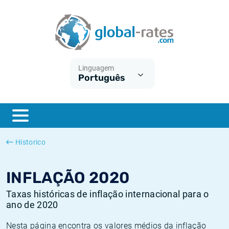
Euribor
O que é a inflação do IPC?
Taxas Euribor históricas
Calculadora de inflação
Term SOFR
O que é a inflação do IHPC?
Taxas ESTER históricas
Linguagem
Português
Bancos centrais
Inflação Brasil
Taxas SOFR históricas
ESTER
Inflação Estados Unidos
Taxas SONIA históricas
SONIA
Inflação Europa
Taxas TONAR históricas
Historico
SOFR
Inflação Portugal
Taxas de inflação históricas
INFLAÇÃO 2020
Taxas históricas de inflação internacional para o
ano de 2020
Nesta página encontra os valores médios da inflação