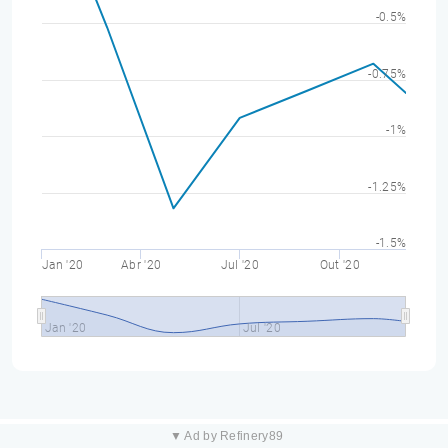
-0.5%
-0.75%
-1%
-1.25%
-1.5%
Jan '20
Abr '20
Jul '20
Out '20
Jan '20
Jul '20
▼ Ad by Refinery89