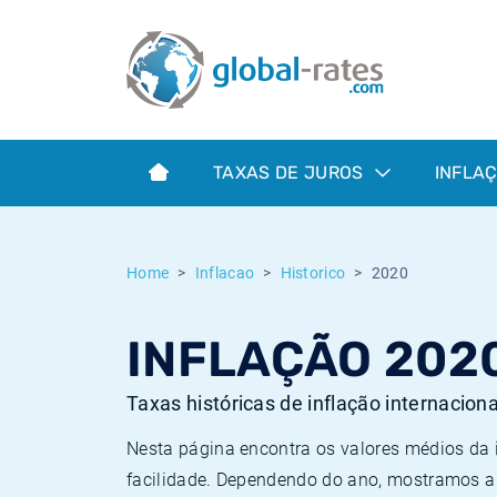
Euribor
O que é a inflação do IPC?
Taxas Euribor históricas
Calculadora de inflação
Term SOFR
O que é a inflação do IHPC?
Taxas ESTER históricas
TAXAS DE JUROS
INFLA
Bancos centrais
Inflação Brasil
Taxas SOFR históricas
ESTER
Inflação Estados Unidos
Taxas SONIA históricas
Home
Inflacao
Historico
2020
SONIA
Inflação Europa
Taxas TONAR históricas
INFLAÇÃO 202
SOFR
Inflação Portugal
Taxas de inflação históricas
Taxas históricas de inflação internacion
Nesta página encontra os valores médios da
facilidade. Dependendo do ano, mostramos a 