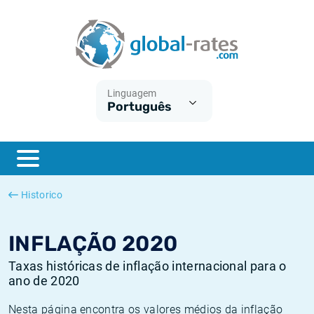
Euribor
O que é a inflação do IPC?
Taxas Euribor históricas
Calculadora de inflação
Term SOFR
O que é a inflação do IHPC?
Taxas ESTER históricas
Linguagem
Português
Bancos centrais
Inflação Brasil
Taxas SOFR históricas
ESTER
Inflação Estados Unidos
Taxas SONIA históricas
SONIA
Inflação Europa
Taxas TONAR históricas
Historico
SOFR
Inflação Portugal
Taxas de inflação históricas
INFLAÇÃO 2020
Taxas históricas de inflação internacional para o
ano de 2020
Nesta página encontra os valores médios da inflação