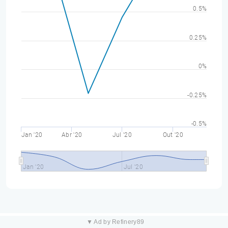
0.5%
0.25%
0%
-0.25%
-0.5%
Jan '20
Abr '20
Jul '20
Out '20
Jan '20
Jul '20
▼ Ad by Refinery89