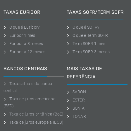
TAXAS EURIBOR
TAXAS SOFR/TERM SOFR
O que é Euribor?
O que é SOFR?
Euribor 1 mês
O que é Term SOFR
Euribor a 3 meses
Term SOFR 1 mes
Euribor a 12 meses
Term SOFR 3 meses
BANCOS CENTRAIS
MAIS TAXAS DE
REFERÊNCIA
Taxas atuais do banco
central
SARON
Taxa de juros americana
ESTER
(FED)
SONIA
Taxa de juros britânica (BoE)
TONAR
Taxa de juros europeia (ECB)