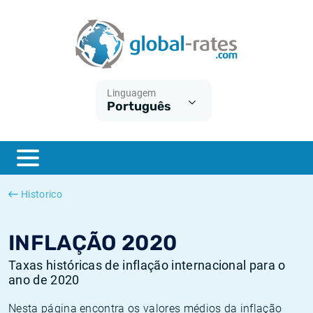
Euribor
O que é a inflação do IPC?
Taxas Euribor históricas
Calculadora de inflação
Term SOFR
O que é a inflação do IHPC?
Taxas ESTER históricas
Linguagem
Português
Bancos centrais
Inflação Brasil
Taxas SOFR históricas
ESTER
Inflação Estados Unidos
Taxas SONIA históricas
SONIA
Inflação Europa
Taxas TONAR históricas
Historico
SOFR
Inflação Portugal
Taxas de inflação históricas
INFLAÇÃO 2020
Taxas históricas de inflação internacional para o
ano de 2020
Nesta página encontra os valores médios da inflação