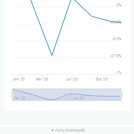
0%
-0.25%
-0.5%
-0.75%
-1%
Jan '20
Abr '20
Jul '20
Out '20
Jan '20
Jul '20
▼ Ad by Refinery89