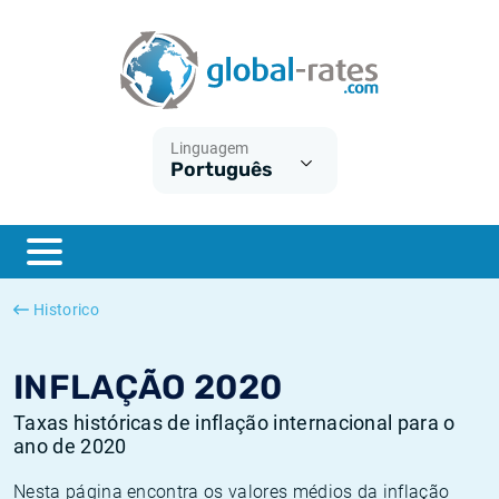
Euribor
O que é a inflação do IPC?
Taxas Euribor históricas
Calculadora de inflação
Term SOFR
O que é a inflação do IHPC?
Taxas ESTER históricas
Linguagem
Português
Bancos centrais
Inflação Brasil
Taxas SOFR históricas
ESTER
Inflação Estados Unidos
Taxas SONIA históricas
SONIA
Inflação Europa
Taxas TONAR históricas
Historico
SOFR
Inflação Portugal
Taxas de inflação históricas
INFLAÇÃO 2020
Taxas históricas de inflação internacional para o
ano de 2020
Nesta página encontra os valores médios da inflação