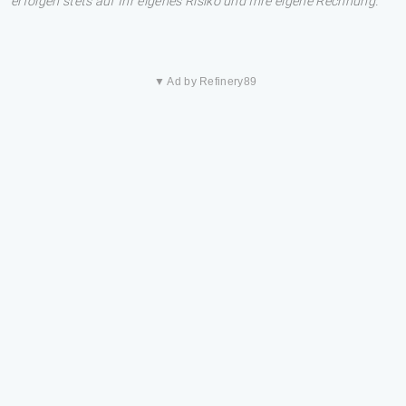
erfolgen stets auf Ihr eigenes Risiko und Ihre eigene Rechnung.
▼ Ad by Refinery89