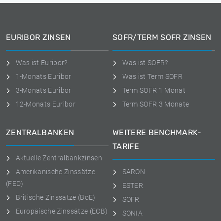
EURIBOR ZINSEN
SOFR/TERM SOFR ZINSEN
Was ist Euribor?
Was ist SOFR?
1-Monats Euribor
Was ist Term SOFR
3-Monats Euribor
Term SOFR 1 Monat
12-Monats Euribor
Term SOFR 3 Monate
ZENTRALBANKEN
WEITERE BENCHMARK-
TARIFE
Aktuelle Zentralbankzinsen
Amerikanische Zinssätze
SARON
(FED)
ESTER
Britische Zinssätze (BoE)
SOFR
Europäische Zinssätze (ECB)
SONIA