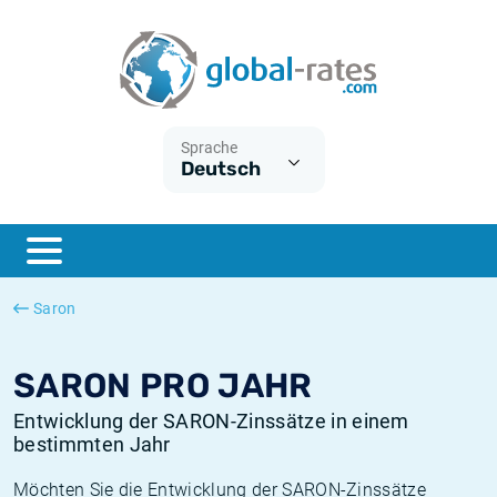
Euribor
Was ist die VPI-Inflation?
Historische Euribor-Sätze
Inflationsrechner
Term SOFR
Was ist die HVPI-Inflation?
Historische ESTER-Sätze
Sprache
Deutsch
Zentralbanken
Amerikanische inflation
Historische SARON-Sätze
ESTER
Deutsche inflation
Historische SOFR-Sätze
SONIA
Europäische inflation
Historische SONIA-Sätze
Saron
SOFR
Schweizerische inflation
Historische Inflationsraten
SARON PRO JAHR
Entwicklung der SARON-Zinssätze in einem
bestimmten Jahr
Möchten Sie die Entwicklung der SARON-Zinssätze