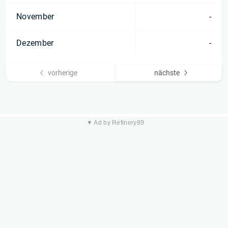
November
-
Dezember
-
vorherige
nächste
▼ Ad by Refinery89