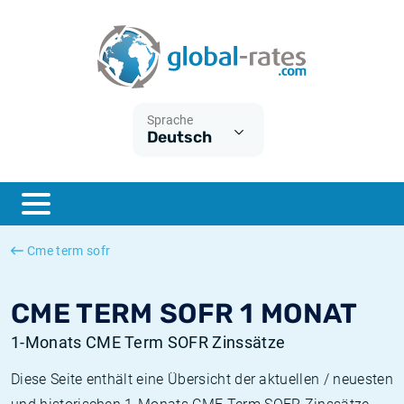
Euribor
Was ist die VPI-Inflation?
Historische Euribor-Sätze
Inflationsrechner
Term SOFR
Was ist die HVPI-Inflation?
Historische ESTER-Sätze
Sprache
Deutsch
Zentralbanken
Amerikanische inflation
Historische SARON-Sätze
ESTER
Deutsche inflation
Historische SOFR-Sätze
SONIA
Europäische inflation
Historische SONIA-Sätze
Cme term sofr
SOFR
Schweizerische inflation
Historische Inflationsraten
CME TERM SOFR 1 MONAT
1-Monats CME Term SOFR Zinssätze
Diese Seite enthält eine Übersicht der aktuellen / neuesten