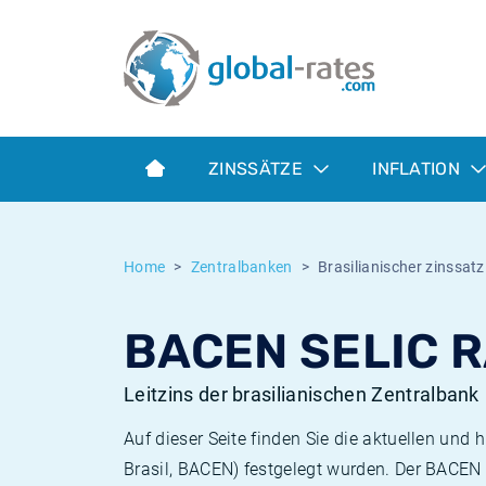
Euribor
Was ist die VPI-Inflation?
Historische Euribor-Sätze
Inflationsrechner
Term SOFR
Was ist die HVPI-Inflation?
Historische ESTER-Sätze
ZINSSÄTZE
INFLATION
Zentralbanken
Amerikanische inflation
Historische SARON-Sätze
ESTER
Deutsche inflation
Historische SOFR-Sätze
Home
Zentralbanken
Brasilianischer zinssatz
SONIA
Europäische inflation
Historische SONIA-Sätze
BACEN SELIC R
SOFR
Schweizerische inflation
Historische Inflationsraten
Leitzins der brasilianischen Zentralbank
Auf dieser Seite finden Sie die aktuellen und
Brasil, BACEN) festgelegt wurden. Der BACEN S