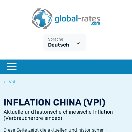
Euribor
Was ist die VPI-Inflation?
Historische Euribor-Sätze
Inflationsrechner
Term SOFR
Was ist die HVPI-Inflation?
Historische ESTER-Sätze
Sprache
Deutsch
Zentralbanken
Amerikanische inflation
Historische SARON-Sätze
ESTER
Deutsche inflation
Historische SOFR-Sätze
SONIA
Europäische inflation
Historische SONIA-Sätze
Vpi
SOFR
Schweizerische inflation
Historische Inflationsraten
INFLATION CHINA (VPI)
Aktuelle und historische chinesische Inflation
(Verbraucherpreisindex)
Diese Seite zeigt die aktuellen und historischen