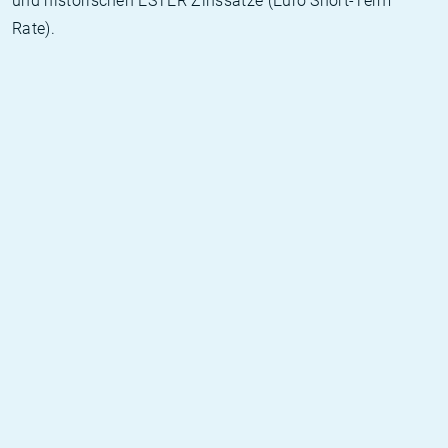
und historischen ESTER Zinssätze (Euro Short-Term
Rate).