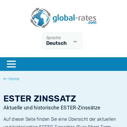
Euribor
Was ist die VPI-Inflation?
Historische Euribor-Sätze
Inflationsrechner
Term SOFR
Was ist die HVPI-Inflation?
Historische ESTER-Sätze
Sprache
Deutsch
Zentralbanken
Amerikanische inflation
Historische SARON-Sätze
ESTER
Deutsche inflation
Historische SOFR-Sätze
SONIA
Europäische inflation
Historische SONIA-Sätze
Home
SOFR
Schweizerische inflation
Historische Inflationsraten
ESTER ZINSSATZ
Aktuelle und historische ESTER-Zinssätze
Auf dieser Seite finden Sie eine Übersicht der aktuellen