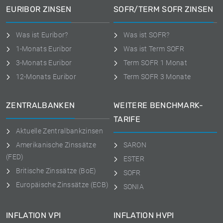
EURIBOR ZINSEN
SOFR/TERM SOFR ZINSEN
Was ist Euribor?
Was ist SOFR?
1-Monats Euribor
Was ist Term SOFR
3-Monats Euribor
Term SOFR 1 Monat
12-Monats Euribor
Term SOFR 3 Monate
ZENTRALBANKEN
WEITERE BENCHMARK-
TARIFE
Aktuelle Zentralbankzinsen
Amerikanische Zinssätze
SARON
(FED)
ESTER
Britische Zinssätze (BoE)
SOFR
Europäische Zinssätze (ECB)
SONIA
INFLATION VPI
INFLATION HVPI