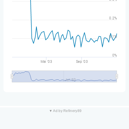
0.2%
0.1%
0%
Mai '03
Sep '03
Jul '03
▼ Ad by Refinery89