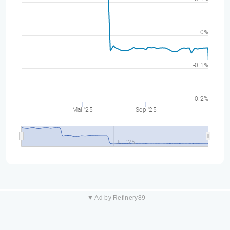
0%
-0.1%
-0.2%
Mai '25
Sep '25
Jul '25
▼ Ad by Refinery89