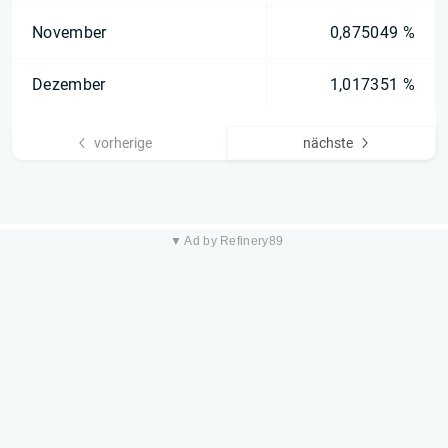
November
0,875049 %
Dezember
1,017351 %
vorherige
nächste
▼ Ad by Refinery89