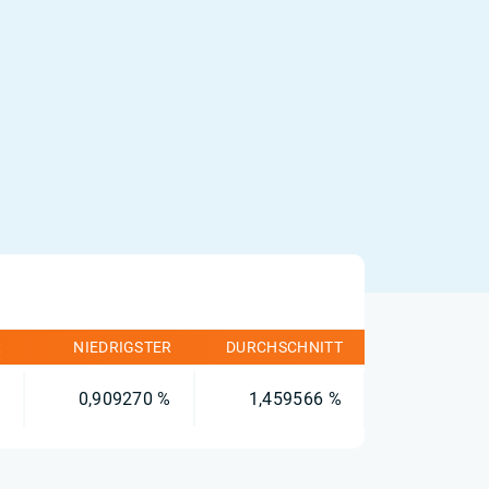
R
NIEDRIGSTER
DURCHSCHNITT
%
0,909270 %
1,459566 %