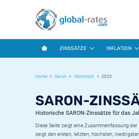
Euribor
Was ist die VPI-Inflation?
Historische Euribor-Sätze
Inflationsrechner
Term SOFR
Was ist die HVPI-Inflation?
Historische ESTER-Sätze
ZINSSÄTZE
INFLATION
Zentralbanken
Amerikanische inflation
Historische SARON-Sätze
ESTER
Deutsche inflation
Historische SOFR-Sätze
Home
Saron
Historisch
2023
SONIA
Europäische inflation
Historische SONIA-Sätze
SARON-ZINSSÄ
SOFR
Schweizerische inflation
Historische Inflationsraten
Historische SARON-Zinssätze für das Ja
Diese Seite zeigt eine Zusammenfassung der h
zeigt den ersten, letzten, höchsten, niedrig