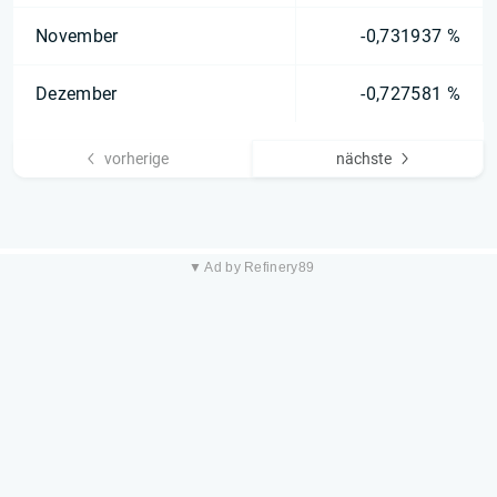
November
-0,731937 %
Dezember
-0,727581 %
vorherige
nächste
▼ Ad by Refinery89