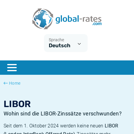
Euribor
Was ist die VPI-Inflation?
Historische Euribor-Sätze
Inflationsrechner
Term SOFR
Was ist die HVPI-Inflation?
Historische ESTER-Sätze
Sprache
Deutsch
Zentralbanken
Amerikanische inflation
Historische SARON-Sätze
ESTER
Deutsche inflation
Historische SOFR-Sätze
SONIA
Europäische inflation
Historische SONIA-Sätze
Home
SOFR
Schweizerische inflation
Historische Inflationsraten
LIBOR
Wohin sind die LIBOR-Zinssätze verschwunden?
Seit dem 1. Oktober 2024 werden keine neuen
LIBOR