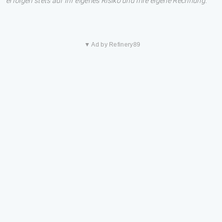
erfolgen stets auf Ihr eigenes Risiko und Ihre eigene Rechnung.
▼ Ad by Refinery89