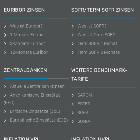
EURIBOR ZINSEN
SOFR/TERM SOFR ZINSEN
Was ist Euribor?
Was ist SOFR?
1-Monats Euribor
Was ist Term SOFR
3-Monats Euribor
Term SOFR 1 Monat
12-Monats Euribor
Term SOFR 3 Monate
ZENTRALBANKEN
WEITERE BENCHMARK-
TARIFE
Aktuelle Zentralbankzinsen
Amerikanische Zinssätze
SARON
(FED)
ESTER
Britische Zinssätze (BoE)
SOFR
Europäische Zinssätze (ECB)
SONIA
INFLATION VPI
INFLATION HVPI