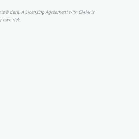
onia® data. A Licensing Agreement with EMMI is
r own risk.