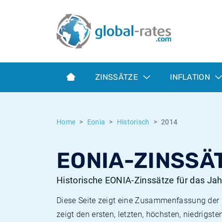
Euribor
Was ist die VPI-Inflation?
Historische Euribor-Sätze
Inflationsrechner
Term SOFR
Was ist die HVPI-Inflation?
Historische ESTER-Sätze
ZINSSÄTZE
INFLATION
Zentralbanken
Amerikanische inflation
Historische SARON-Sätze
ESTER
Deutsche inflation
Historische SOFR-Sätze
Home
Eonia
Historisch
2014
SONIA
Europäische inflation
Historische SONIA-Sätze
EONIA-ZINSSÄT
SOFR
Schweizerische inflation
Historische Inflationsraten
Historische EONIA-Zinssätze für das Ja
Diese Seite zeigt eine Zusammenfassung der h
zeigt den ersten, letzten, höchsten, niedrigs