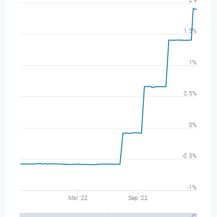
2%
1.5%
1%
0.5%
0%
-0.5%
-1%
Mai '22
Sep '22