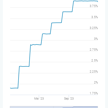
3.75%
3.5%
3.25%
3%
2.75%
2.5%
2.25%
2%
1.75%
Mai '23
Sep '23