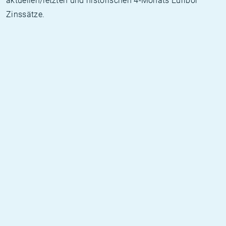
aktuellen/letzten und historischen 4-Monats Euribor
Zinssätze.