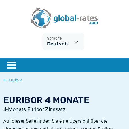
Euribor
Was ist die VPI-Inflation?
Historische Euribor-Sätze
Inflationsrechner
Term SOFR
Was ist die HVPI-Inflation?
Historische ESTER-Sätze
Sprache
Deutsch
Zentralbanken
Amerikanische inflation
Historische SARON-Sätze
ESTER
Deutsche inflation
Historische SOFR-Sätze
SONIA
Europäische inflation
Historische SONIA-Sätze
Euribor
SOFR
Schweizerische inflation
Historische Inflationsraten
EURIBOR 4 MONATE
4-Monats Euribor Zinssatz
Auf dieser Seite finden Sie eine Übersicht über die