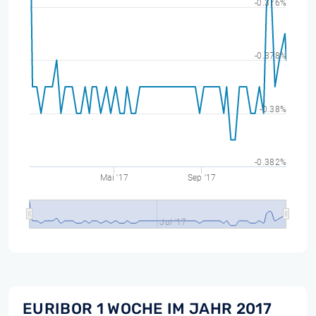
-0.376%
-0.378%
-0.38%
-0.382%
Mai '17
Sep '17
Jul '17
EURIBOR 1 WOCHE IM JAHR 2017