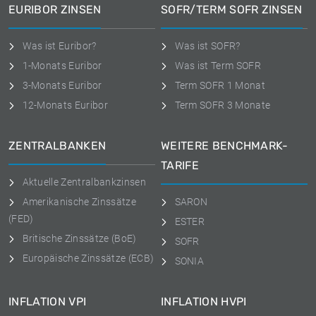
EURIBOR ZINSEN
SOFR/TERM SOFR ZINSEN
Was ist Euribor?
Was ist SOFR?
1-Monats Euribor
Was ist Term SOFR
3-Monats Euribor
Term SOFR 1 Monat
12-Monats Euribor
Term SOFR 3 Monate
ZENTRALBANKEN
WEITERE BENCHMARK-
TARIFE
Aktuelle Zentralbankzinsen
Amerikanische Zinssätze
SARON
(FED)
ESTER
Britische Zinssätze (BoE)
SOFR
Europäische Zinssätze (ECB)
SONIA
INFLATION VPI
INFLATION HVPI