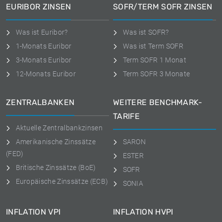
EURIBOR ZINSEN
SOFR/TERM SOFR ZINSEN
Was ist Euribor?
Was ist SOFR?
1-Monats Euribor
Was ist Term SOFR
3-Monats Euribor
Term SOFR 1 Monat
12-Monats Euribor
Term SOFR 3 Monate
ZENTRALBANKEN
WEITERE BENCHMARK-
TARIFE
Aktuelle Zentralbankzinsen
Amerikanische Zinssätze
SARON
(FED)
ESTER
Britische Zinssätze (BoE)
SOFR
Europäische Zinssätze (ECB)
SONIA
INFLATION VPI
INFLATION HVPI