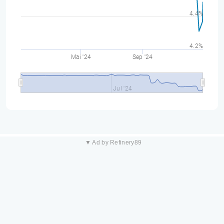
4.4%
4.2%
Mai '24
Sep '24
Jul '24
▼ Ad by Refinery89