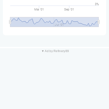
3%
Mai '01
Sep '01
Jul '01
▼ Ad by Refinery89