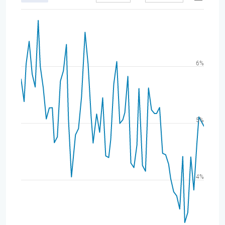
6%
5%
4%