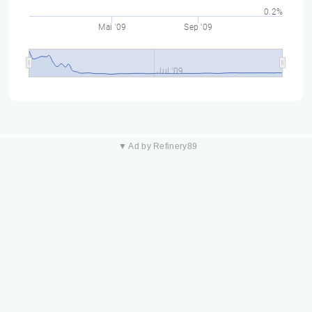
0.2%
Mai '09
Sep '09
Jul '09
▼ Ad by Refinery89