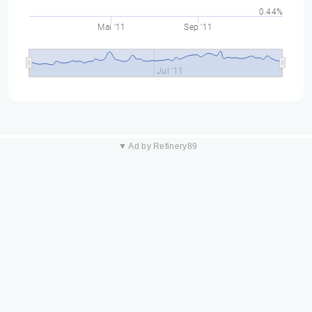
0.44%
Mai '11
Sep '11
Jul '11
▼ Ad by Refinery89