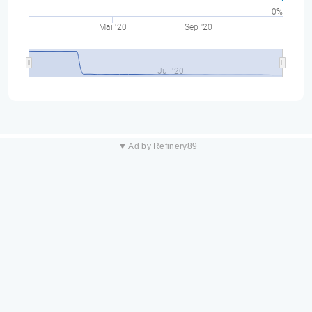
0%
Mai '20
Sep '20
Jul '20
▼ Ad by Refinery89