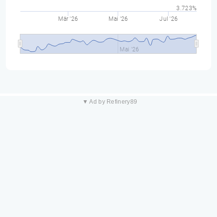
3.723%
Mär '26
Mai '26
Jul '26
Mai '26
▼ Ad by Refinery89