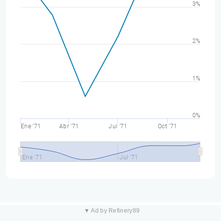
3%
2%
1%
0%
Ene '71
Abr '71
Jul '71
Oct '71
Ene '71
Jul '71
▼ Ad by Refinery89