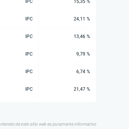
IPC
15,35 %
IPC
24,11 %
IPC
13,46 %
IPC
9,79 %
IPC
6,74 %
IPC
21,47 %
ontenido de este sitio web es puramente informativo