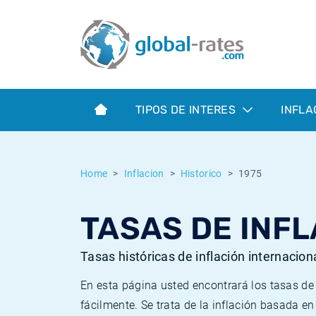
Euribor
¿Qué es la inflación IPC?
Euribor - histórico
Calculadora de inflación
Term SOFR
¿Qué es la inflación IPCA?
ESTER - histórico
TIPOS DE INTERES
INFLA
Bancos centrales
Inflación Chileno - IPC
SONIA - histórico
ESTER
Inflación Español - IPC
SOFR - histórico
Home
Inflacion
Historico
1975
SONIA
Inflación Estadounidense
TONAR - histórico
TASAS DE INFL
SOFR
Inflación Mexicano - IPC
Inflación histórica
Tasas históricas de inflación internacion
En esta página usted encontrará los tasas d
fácilmente. Se trata de la inflación basada e