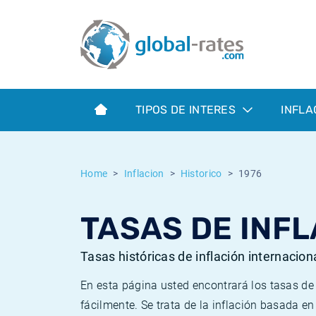
Euribor
¿Qué es la inflación IPC?
Euribor - histórico
Calculadora de inflación
Term SOFR
¿Qué es la inflación IPCA?
ESTER - histórico
TIPOS DE INTERES
INFLA
Bancos centrales
Inflación Chileno - IPC
SONIA - histórico
ESTER
Inflación Español - IPC
SOFR - histórico
Home
Inflacion
Historico
1976
SONIA
Inflación Estadounidense
TONAR - histórico
TASAS DE INFL
SOFR
Inflación Mexicano - IPC
Inflación histórica
Tasas históricas de inflación internacion
En esta página usted encontrará los tasas d
fácilmente. Se trata de la inflación basada e