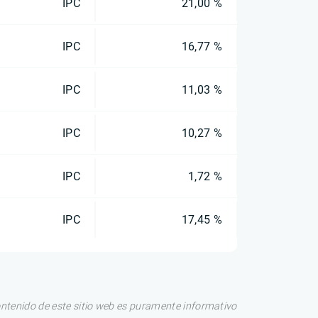
IPC
21,00 %
IPC
16,77 %
IPC
11,03 %
IPC
10,27 %
IPC
1,72 %
IPC
17,45 %
ontenido de este sitio web es puramente informativo