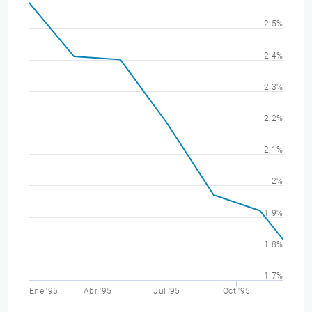
2.5%
2.4%
2.3%
2.2%
2.1%
2%
1.9%
1.8%
1.7%
Ene '95
Abr '95
Jul '95
Oct '95