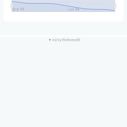
Ene '95
Jul '95
▼ Ad by Refinery89