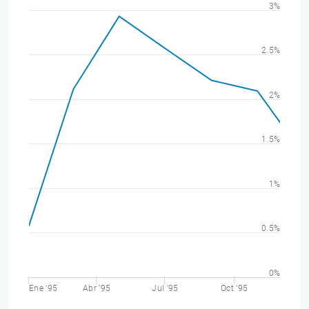
3%
2.5%
2%
1.5%
1%
0.5%
0%
Ene '95
Abr '95
Jul '95
Oct '95