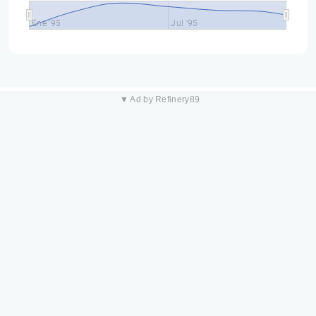
Ene '95
Jul '95
▼ Ad by Refinery89