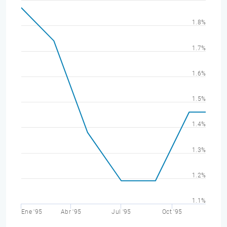
1.8%
1.7%
1.6%
1.5%
1.4%
1.3%
1.2%
1.1%
Ene '95
Abr '95
Jul '95
Oct '95