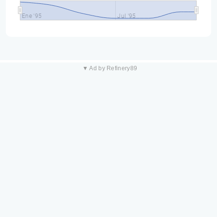
Ene '95
Jul '95
▼ Ad by Refinery89