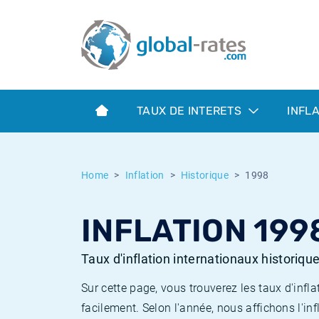
Euribor
Qu'est-ce que l'inflation IPC?
Taux Euribor historiques
Calculateur d’inflation
Term SOFR
Qu'est-ce que l'inflation IPCH?
Taux ESTER historiques
TAUX DE INTERETS
INFL
Banques centrales
Inflation Américain
Taux SOFR historiques
ESTER
Inflation Canadien
Taux SONIA historiques
Home
Inflation
Historique
1998
SONIA
Inflation Europeenne
Taux TONAR historiques
INFLATION 199
SOFR
Inflation Français
Taux d'inflation historiques
Taux d'inflation internationaux historiqu
Sur cette page, vous trouverez les taux d'in
facilement. Selon l'année, nous affichons l'inf