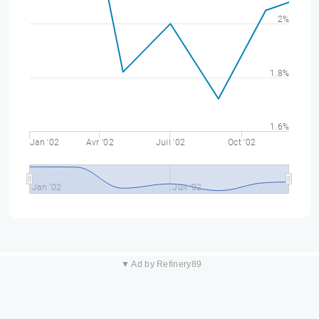
2%
1.8%
1.6%
Jan '02
Avr '02
Juil '02
Oct '02
Jan '02
Juil '02
▼ Ad by Refinery89