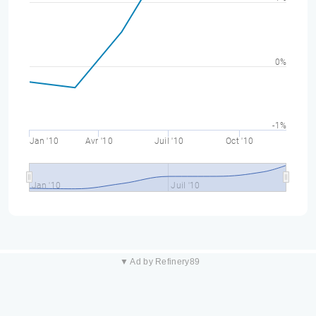
0%
-1%
Jan '10
Avr '10
Juil '10
Oct '10
Jan '10
Juil '10
▼ Ad by Refinery89