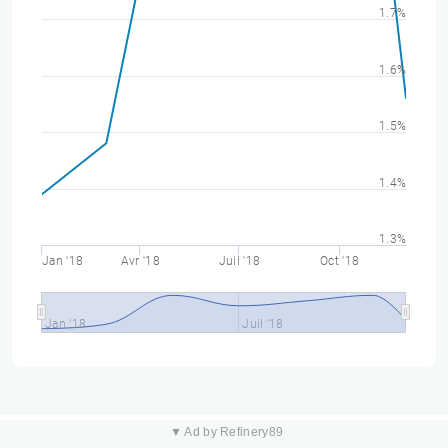
1.7%
1.6%
1.5%
1.4%
1.3%
Jan '18
Avr '18
Juil '18
Oct '18
Jan '18
Juil '18
▼ Ad by Refinery89