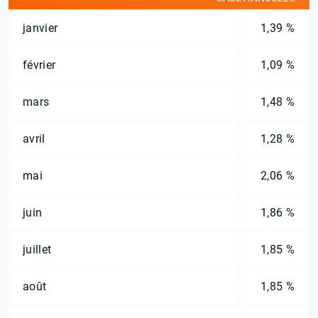
janvier
1,39 %
février
1,09 %
mars
1,48 %
avril
1,28 %
mai
2,06 %
juin
1,86 %
juillet
1,85 %
août
1,85 %