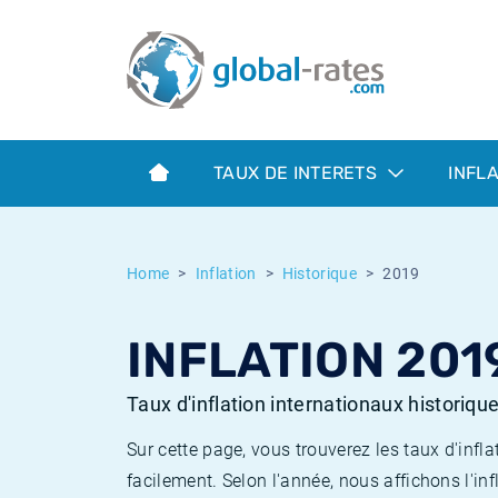
Euribor
Qu'est-ce que l'inflation IPC?
Taux Euribor historiques
Calculateur d’inflation
Term SOFR
Qu'est-ce que l'inflation IPCH?
Taux ESTER historiques
TAUX DE INTERETS
INFL
Banques centrales
Inflation Américain
Taux SOFR historiques
ESTER
Inflation Canadien
Taux SONIA historiques
Home
Inflation
Historique
2019
SONIA
Inflation Europeenne
Taux TONAR historiques
INFLATION 201
SOFR
Inflation Français
Taux d'inflation historiques
Taux d'inflation internationaux historiqu
Sur cette page, vous trouverez les taux d'in
facilement. Selon l'année, nous affichons l'inf