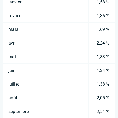
janvier
1,58 %
février
1,36 %
mars
1,69 %
avril
2,24 %
mai
1,83 %
juin
1,34 %
juillet
1,38 %
août
2,05 %
septembre
2,51 %