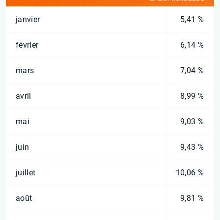
janvier
5,41 %
février
6,14 %
mars
7,04 %
avril
8,99 %
mai
9,03 %
juin
9,43 %
juillet
10,06 %
août
9,81 %