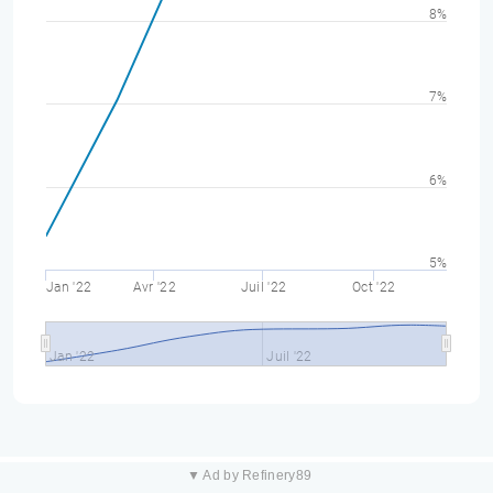
8%
7%
6%
5%
Jan '22
Avr '22
Juil '22
Oct '22
Jan '22
Juil '22
▼ Ad by Refinery89