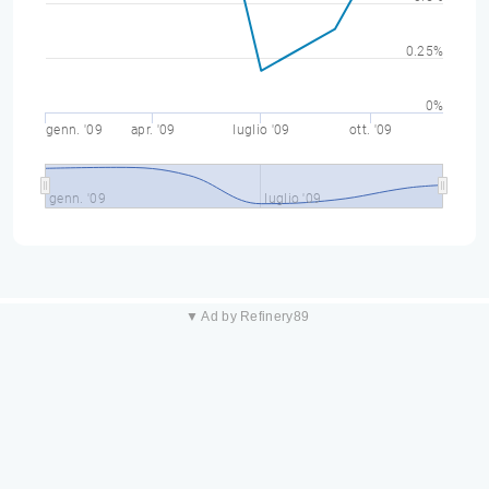
0.25%
0%
genn. '09
apr. '09
luglio '09
ott. '09
genn. '09
luglio '09
▼ Ad by Refinery89