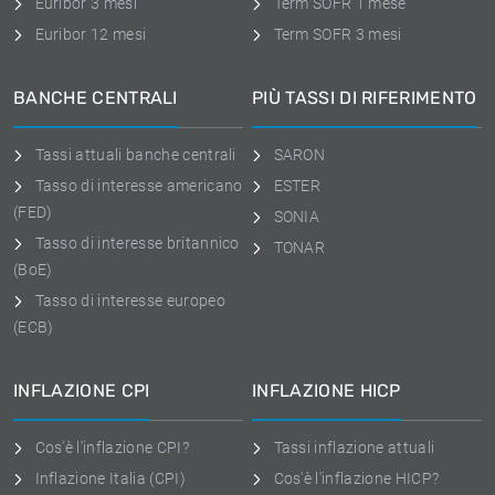
Euribor 3 mesi
Term SOFR 1 mese
Euribor 12 mesi
Term SOFR 3 mesi
BANCHE CENTRALI
PIÙ TASSI DI RIFERIMENTO
Tassi attuali banche centrali
SARON
Tasso di interesse americano
ESTER
(FED)
SONIA
Tasso di interesse britannico
TONAR
(BoE)
Tasso di interesse europeo
(ECB)
INFLAZIONE CPI
INFLAZIONE HICP
Cos'è l'inflazione CPI?
Tassi inflazione attuali
Inflazione Italia (CPI)
Cos'è l'inflazione HICP?