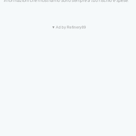
informazioni che mostriamo sono sempre a tuo rischio e spese.
▼ Ad by Refinery89