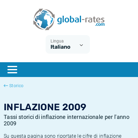
Euribor
Cos'è l'inflazione CPI?
Tassi storici Euribor
Calcolatore dell’inflazione
Term SOFR
Cos'è l'inflazione HICP?
Tassi storici di ESTER
Lingua
Italiano
Banche centrali
Inflazione Europa
Tassi SOFR storici
ESTER
Inflazione Italia
Tassi storici di SONIA
SONIA
Inflazione Stati Uniti
Tassi storici di TONAR
Storico
SOFR
Inflazione Svizzera
Tassi di inflazione storici
INFLAZIONE 2009
Tassi storici di inflazione internazionale per l'anno
2009
Su questa pagina sono riportate le cifre di inflazione