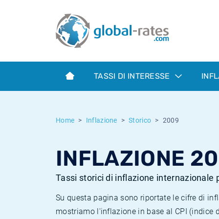
Euribor
Cos'è l'inflazione CPI?
Tassi storici Euribor
Calcolatore dell’inflazione
Term SOFR
Cos'è l'inflazione HICP?
Tassi storici di ESTER
TASSI DI INTERESSE
INF
Banche centrali
Inflazione Europa
Tassi SOFR storici
ESTER
Inflazione Italia
Tassi storici di SONIA
Home
Inflazione
Storico
2009
SONIA
Inflazione Stati Uniti
Tassi storici di TONAR
INFLAZIONE 2
SOFR
Inflazione Svizzera
Tassi di inflazione storici
Tassi storici di inflazione internazionale
Su questa pagina sono riportate le cifre di i
mostriamo l'inflazione in base al CPI (indice 