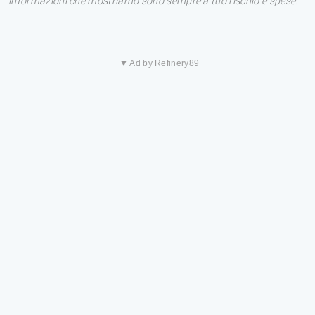
informazioni che mostriamo sono sempre a tuo rischio e spese.
▼ Ad by Refinery89