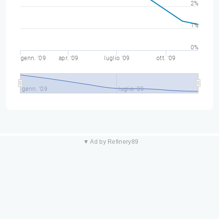
2%
1%
0%
genn. '09
apr. '09
luglio '09
ott. '09
genn. '09
luglio '09
▼ Ad by Refinery89