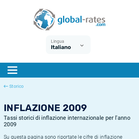
Euribor
Cos'è l'inflazione CPI?
Tassi storici Euribor
Calcolatore dell’inflazione
Term SOFR
Cos'è l'inflazione HICP?
Tassi storici di ESTER
Lingua
Italiano
Banche centrali
Inflazione Europa
Tassi SOFR storici
ESTER
Inflazione Italia
Tassi storici di SONIA
SONIA
Inflazione Stati Uniti
Tassi storici di TONAR
Storico
SOFR
Inflazione Svizzera
Tassi di inflazione storici
INFLAZIONE 2009
Tassi storici di inflazione internazionale per l'anno
2009
Su questa pagina sono riportate le cifre di inflazione