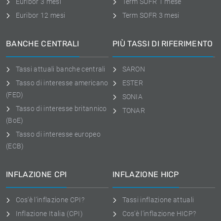
Euribor 3 mesi
Term SOFR 1 mese
Euribor 12 mesi
Term SOFR 3 mesi
BANCHE CENTRALI
PIÙ TASSI DI RIFERIMENTO
Tassi attuali banche centrali
SARON
Tasso di interesse americano
ESTER
(FED)
SONIA
Tasso di interesse britannico
TONAR
(BoE)
Tasso di interesse europeo
(ECB)
INFLAZIONE CPI
INFLAZIONE HICP
Cos'è l'inflazione CPI?
Tassi inflazione attuali
Inflazione Italia (CPI)
Cos'è l'inflazione HICP?